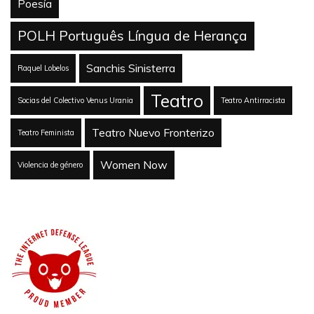
Poesía
POLH Português Língua de Herança
Sanchis Sinisterra
Raquel Lobelos
Teatro
Socias del Colectivo Venus Urania
Teatro Antirracista
Teatro Nuevo Fronterizo
Teatro Feminista
Women Now
Violencia de género