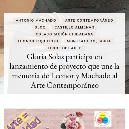
ASOCIATIVISMO
BLOG
IGUALDAD
MUJERES CREATIVAS
SORORIDAD
TEJIENDO REDES
Sobre nosotras