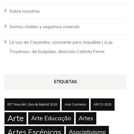
Sobre nosotras
Somos visibles y seguimos creando
La voz de Casandra: constante pero inaudible | «Las
Troyanas», de Eurípides, dirección Carlota Ferrer
ETIQUETAS
85ª Feria del Libro de Madrid 2026
Ana Contreras
ARCO 2020
Arte
Arte Educação
Artes
Artes Escénicas
Asociativismo