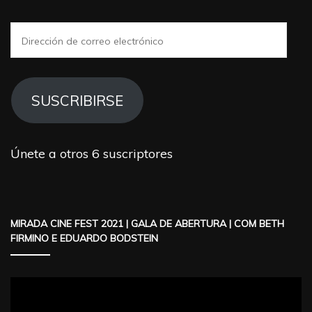
Dirección
de
correo
electrónico
SUSCRIBIRSE
Únete a otros 6 suscriptores
MIRADA CINE FEST 2021 | GALA DE ABERTURA | COM BETH
FIRMINO E EDUARDO BODSTEIN
Reproductor
de