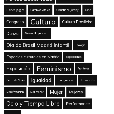
Bianca Jagger
Cambios vitales
Christiane Jatahy
Cine
Cultura
Congreso
Cultura Brasileira
Danza
Desarrollo personal
Dia do Brasil Madrid Infantil
Ecologia
Espacios culturales en Madrid
Exposiciones
Feminismo
Exposición
Fronteras
Igualdad
Gertrude Stein
Inauguración
Innovación
Mujer
Mujeres
Manifestación
Mar Menor
Ocio y Tiempo Libre
Performance