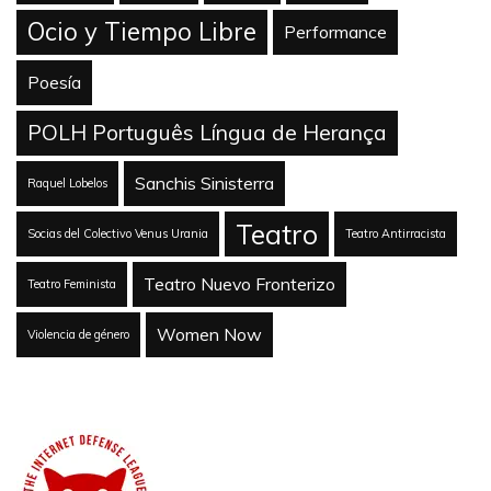
Ocio y Tiempo Libre
Performance
Poesía
POLH Português Língua de Herança
Sanchis Sinisterra
Raquel Lobelos
Teatro
Socias del Colectivo Venus Urania
Teatro Antirracista
Teatro Nuevo Fronterizo
Teatro Feminista
Women Now
Violencia de género