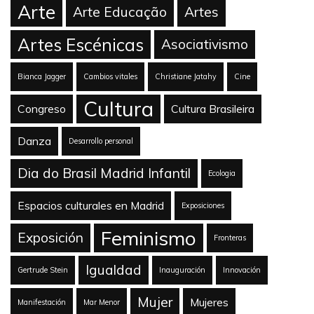
Arte
Arte Educação
Artes
Artes Escénicas
Asociativismo
Bianca Jagger
Cambios vitales
Christiane Jatahy
Cine
Cultura
Congreso
Cultura Brasileira
Danza
Desarrollo personal
Dia do Brasil Madrid Infantil
Ecologia
Espacios culturales en Madrid
Exposiciones
Feminismo
Exposición
Fronteras
Igualdad
Gertrude Stein
Inauguración
Innovación
Mujer
Mujeres
Manifestación
Mar Menor