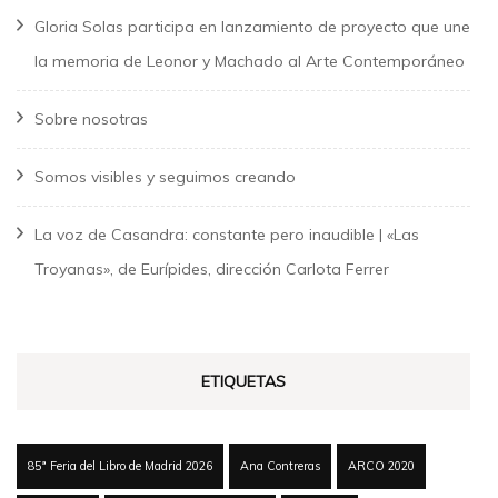
Gloria Solas participa en lanzamiento de proyecto que une
la memoria de Leonor y Machado al Arte Contemporáneo
Sobre nosotras
Somos visibles y seguimos creando
La voz de Casandra: constante pero inaudible | «Las
Troyanas», de Eurípides, dirección Carlota Ferrer
ETIQUETAS
85ª Feria del Libro de Madrid 2026
Ana Contreras
ARCO 2020