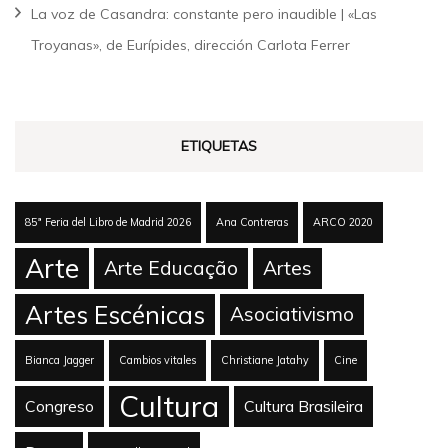
La voz de Casandra: constante pero inaudible | «Las
Troyanas», de Eurípides, dirección Carlota Ferrer
ETIQUETAS
85ª Feria del Libro de Madrid 2026
Ana Contreras
ARCO 2020
Arte
Arte Educação
Artes
Artes Escénicas
Asociativismo
Bianca Jagger
Cambios vitales
Christiane Jatahy
Cine
Cultura
Congreso
Cultura Brasileira