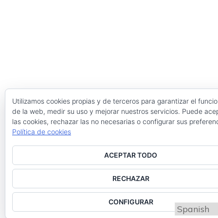
Utilizamos cookies propias y de terceros para garantizar el func
de la web, medir su uso y mejorar nuestros servicios. Puede ace
las cookies, rechazar las no necesarias o configurar sus preferen
Política de cookies
Política de cookies
Privacidad y cookies: este sitio usa cookies. Si continúas navegando po
Utilizamos cookies propias y de terceros para mejorar la
ACEPTAR TODO
aceptas su uso.
experiencia de navegación, y ofrecer contenidos y
Para obtener más información, incluido cómo gestionar las cookies, co
RECHAZAR
publicidad de interés. Al continuar con la navegación
Política de cookies
entendemos que se acepta nuestra Política de cookies.
CONFIGURAR
Política de cookies
.