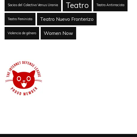
Teatro
Socias del Colectivo Venus Urania
Teatro Antirracista
Teatro Nuevo Fronterizo
Teatro Feminista
Women Now
Violencia de género