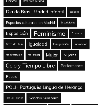
Danza
Desarrollo personal
Dia do Brasil Madrid Infantil
Ecologia
Espacios culturales en Madrid
Exposiciones
Feminismo
Exposición
Fronteras
Igualdad
Gertrude Stein
Inauguración
Innovación
Mujer
Mujeres
Manifestación
Mar Menor
Ocio y Tiempo Libre
Performance
Poesía
POLH Português Língua de Herança
Sanchis Sinisterra
Raquel Lobelos