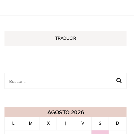
TRADUCIR
Buscar:
AGOSTO 2026
L
M
X
J
V
S
D