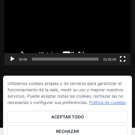
de
vídeo
00:00
01:02:09
Utilizamos cookies propias y de terceros para garantizar el
funcionamiento de la web, medir su uso y mejorar nuestros
servicios. Puede aceptar todas las cookies, rechazar las no
Política de cookies
necesarias o configurar sus preferencias.
Política de cookies
Utilizamos cookies propias y de terceros para
Copyright © 2016-2026 Colectivo Venus Urania Asociación
Privacidad y cookies: este sitio usa cookies. Si continúas
Cultural y Artística.
mejorar la experiencia de navegación, y ofrecer
ACEPTAR TODO
navegando por él, aceptas su uso.
Aviso legal
, políticas de
privacidad
y
cookies
.
contenidos y publicidad de interés. Al continuar
Para obtener más información, incluido cómo gestionar las
RECHAZAR
con la navegación entendemos que se acepta
cookies, consulta:
Política de cookies