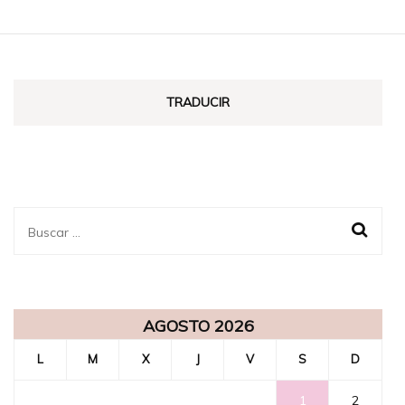
TRADUCIR
Buscar:
AGOSTO 2026
L
M
X
J
V
S
D
1
2