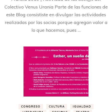
Investigación
|
Colectivo Venus Urania Parte de las funciones de
Producción
este Blog consististe en divulgar las actividades
de
conocimiento:
realizadas por las socias porque agregan valor a
presentación
lo que hacemos, pues …
de
trabajo
en
el
XXXIX
Congreso
de
la
SHF,
en
Pau,
Francia
2019
CONGRESO
CULTURA
IGUALDAD