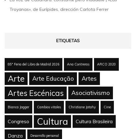
Troyanas», de Eurípides, dirección Carlota Ferrer
ETIQUETAS
85ª Feria del Libro de Madrid 2026
Ana Contreras
ARCO 2020
Arte
Arte Educação
Artes
Artes Escénicas
Asociativismo
Bianca Jagger
Cambios vitales
Christiane Jatahy
Cine
Cultura
Congreso
Cultura Brasileira
Danza
Desarrollo personal