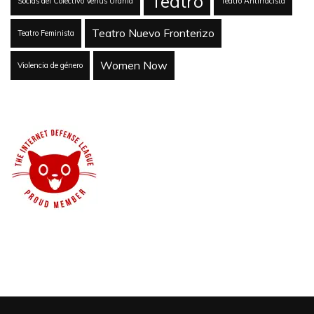
Teatro
Socias del Colectivo Venus Urania
Teatro Antirracista
Teatro Nuevo Fronterizo
Teatro Feminista
Women Now
Violencia de género