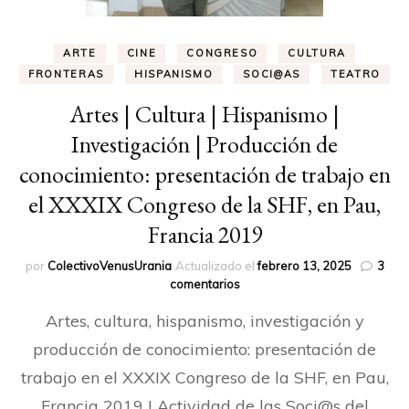
ARTE
CINE
CONGRESO
CULTURA
FRONTERAS
HISPANISMO
SOCI@AS
TEATRO
Artes | Cultura | Hispanismo |
Investigación | Producción de
conocimiento: presentación de trabajo en
el XXXIX Congreso de la SHF, en Pau,
Francia 2019
por
ColectivoVenusUrania
Actualizado el
febrero 13, 2025
3
en
comentarios
Artes
Artes, cultura, hispanismo, investigación y
|
Cultura
producción de conocimiento: presentación de
|
trabajo en el XXXIX Congreso de la SHF, en Pau,
Hispanismo
|
Francia 2019 | Actividad de las Soci@s del