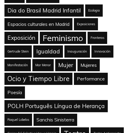
Dia do Brasil Madrid Infantil
Ecologia
Espacios culturales en Madrid
Exposiciones
Feminismo
Exposición
Fronteras
Igualdad
Gertrude Stein
Inauguración
Innovación
Mujer
Mujeres
Manifestación
Mar Menor
Ocio y Tiempo Libre
Performance
Poesía
POLH Português Língua de Herança
Sanchis Sinisterra
Raquel Lobelos