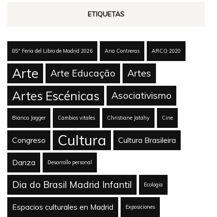
ETIQUETAS
85ª Feria del Libro de Madrid 2026
Ana Contreras
ARCO 2020
Arte
Arte Educação
Artes
Artes Escénicas
Asociativismo
Bianca Jagger
Cambios vitales
Christiane Jatahy
Cine
Cultura
Congreso
Cultura Brasileira
Danza
Desarrollo personal
Dia do Brasil Madrid Infantil
Ecologia
Espacios culturales en Madrid
Exposiciones