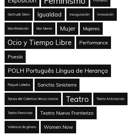
Feminismo
Exposición
Fronteras
Igualdad
Gertrude Stein
Inauguración
Innovación
Mujer
Mujeres
Manifestación
Mar Menor
Ocio y Tiempo Libre
Performance
Poesía
POLH Português Língua de Herança
Sanchis Sinisterra
Raquel Lobelos
Teatro
Socias del Colectivo Venus Urania
Teatro Antirracista
Teatro Nuevo Fronterizo
Teatro Feminista
Women Now
Violencia de género