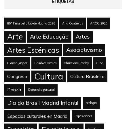
ETIQUETAS
85ª Feria del Libro de Madrid 2026
Ana Contreras
ARCO 2020
Arte
Arte Educação
Artes
Artes Escénicas
Asociativismo
Bianca Jagger
Cambios vitales
Christiane Jatahy
Cine
Cultura
Congreso
Cultura Brasileira
Danza
Desarrollo personal
Dia do Brasil Madrid Infantil
Ecologia
Espacios culturales en Madrid
Exposiciones