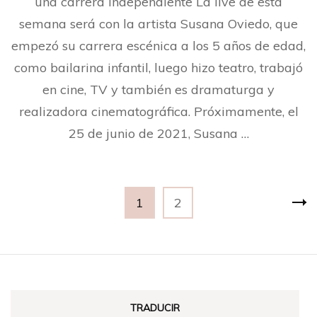
una carrera independiente La live de esta
semana será con la artista Susana Oviedo, que
empezó su carrera escénica a los 5 años de edad,
como bailarina infantil, luego hizo teatro, trabajó
en cine, TV y también es dramaturga y
realizadora cinematográfica. Próximamente, el
25 de junio de 2021, Susana …
Paginación
Página
Página
1
2
de
entradas
TRADUCIR