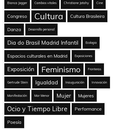
Bianca Jagger
Cambios vitales
Christiane Jatahy
Cine
Cultura
Congreso
Cultura Brasileira
Danza
Desarrollo personal
Dia do Brasil Madrid Infantil
Ecologia
Espacios culturales en Madrid
Exposiciones
Feminismo
Exposición
Fronteras
Igualdad
Gertrude Stein
Inauguración
Innovación
Mujer
Mujeres
Manifestación
Mar Menor
Ocio y Tiempo Libre
Performance
Poesía