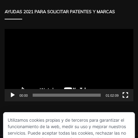
AYUDAS 2021 PARA SOLICITAR PATENTES Y MARCAS
Reproductor
de
vídeo
00:00
01:02:09
Utilizamos cookies propias y de terceros para garantizar el
funcionamiento de la web, medir su uso y mejorar nuestros
servicios. Puede aceptar todas las cookies, rechazar las no
Política de cookies