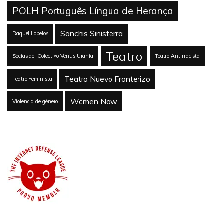
POLH Português Língua de Herança
Sanchis Sinisterra
Raquel Lobelos
Teatro
Socias del Colectivo Venus Urania
Teatro Antirracista
Teatro Nuevo Fronterizo
Teatro Feminista
Women Now
Violencia de género