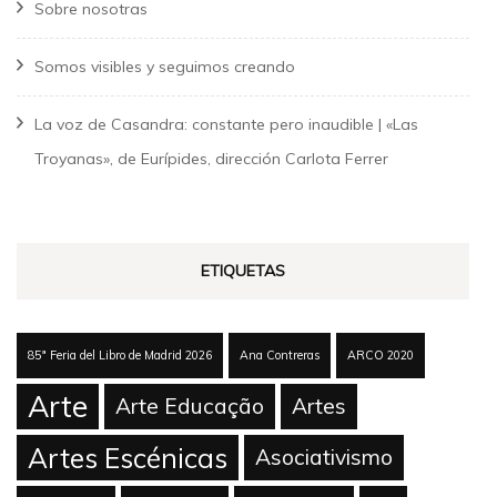
Sobre nosotras
Somos visibles y seguimos creando
La voz de Casandra: constante pero inaudible | «Las
Troyanas», de Eurípides, dirección Carlota Ferrer
ETIQUETAS
85ª Feria del Libro de Madrid 2026
Ana Contreras
ARCO 2020
Arte
Arte Educação
Artes
Artes Escénicas
Asociativismo