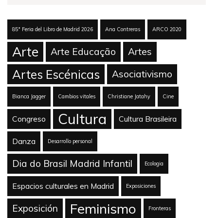
85ª Feria del Libro de Madrid 2026
Ana Contreras
ARCO 2020
Arte
Arte Educação
Artes
Artes Escénicas
Asociativismo
Bianca Jagger
Cambios vitales
Christiane Jatahy
Cine
Cultura
Congreso
Cultura Brasileira
Danza
Desarrollo personal
Dia do Brasil Madrid Infantil
Ecologia
Espacios culturales en Madrid
Exposiciones
Feminismo
Exposición
Fronteras