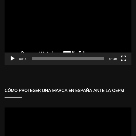
de
vídeo
00:00
45:48
CÓMO PROTEGER UNA MARCA EN ESPAÑA ANTE LA OEPM
Reproductor
de
vídeo