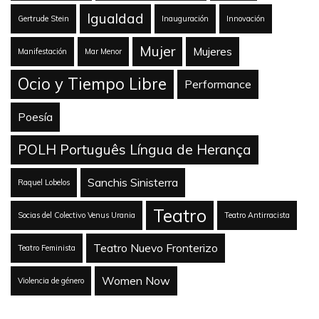
Igualdad
Gertrude Stein
Inauguración
Innovación
Mujer
Mujeres
Manifestación
Mar Menor
Ocio y Tiempo Libre
Performance
Poesía
POLH Português Língua de Herança
Sanchis Sinisterra
Raquel Lobelos
Teatro
Socias del Colectivo Venus Urania
Teatro Antirracista
Teatro Nuevo Fronterizo
Teatro Feminista
Women Now
Violencia de género