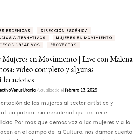
HONOR
RAQUEL LOBELOS – SOCIA
DE HONOR
ES ESCÉNICAS
DIRECCIÓN ESCÉNICA
ACIOS ALTERNATIVOS
MUJERES EN MOVIMIENTO
CESOS CREATIVOS
PROYECTOS
ELISA MAYO – SOCIA
e Mujeres en Movimiento | Live con Malena
nosa: vídeo completo y algunas
ideraciones
ectivoVenusUrania
Actualizado el
febrero 13, 2025
ortación de las mujeres al sector artístico y
ral: un patrimonio inmaterial que merece
ilidad Por más que demos voz a las mujeres y a lo
acen en el campo de la Cultura, nos damos cuenta