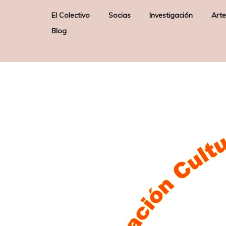
El Colectivo
Socias
Investigación
Arte
Blog
Quienes somos
Elizabeth Firmino Pereira –
Arte & Sociedad
E
Junta Directiva –
Misión
Poética de los Orix
Presidenta
Sobre nosotras
Gloria Solas Gaspar –
Junta Directiva – Secretaria
Liane Katsuki – Socia de
Honor
Raquel Lobelos – Socia de
Honor