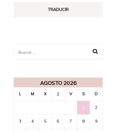
ENSUEÑO
TRADUCIR
Buscar:
AGOSTO 2026
L
M
X
J
V
S
D
1
2
3
4
5
6
7
8
9