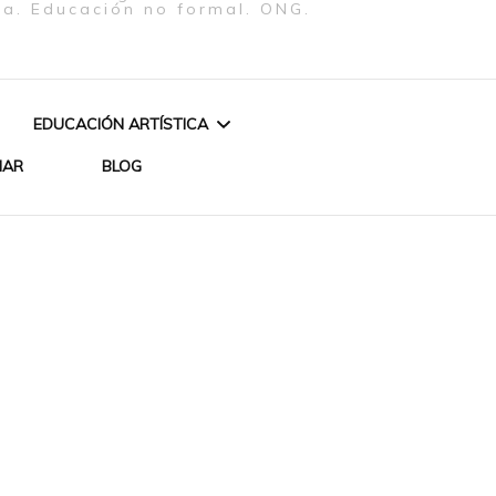
ra. Educación no formal. ONG.
EDUCACIÓN ARTÍSTICA
NAR
BLOG
CURSO: ESCRITURA
«AGUA Y FUEGO»
CREATIVA EN CLAVE
PERFORMANCE Y VÍDEO
FEMENISTA
 LOS ORIXÁS –
DE BETH FIRMINO
REATIVO
CURSO DE INICIACIÓN
CUENTOS Y ENCANTOS
TEATRAL
ZA DE ORIXÁS
DE UN BRASIL AFRICANO
ARTES PLÁSTICAS
IYÁBAS MUJERES DE