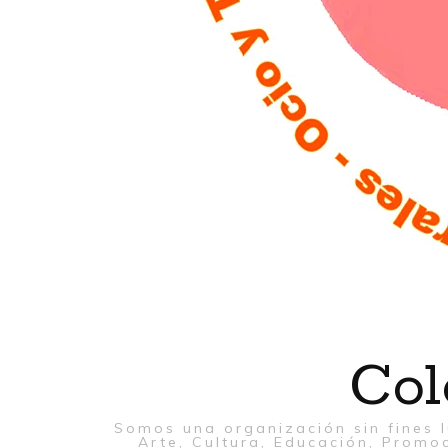
Col
Somos una organización sin fines l
Arte, Cultura, Educación, Promoc