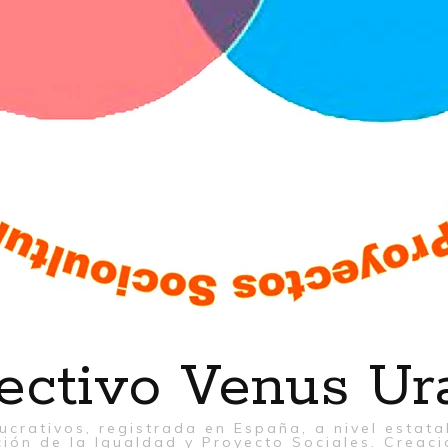
ectivo Venus Ur
ucrativos, registrada en España, a nivel estat
ión de la Igualdad y Proyecto Sociales. Creaci