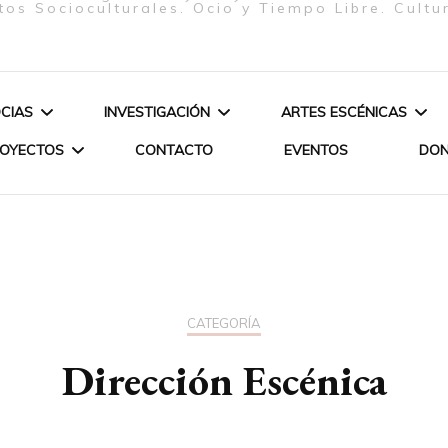
tos Socioculturales. Ocio y Tiempo Libre. Cultu
CIAS
INVESTIGACIÓN
ARTES ESCÉNICAS
ROYECTOS
CONTACTO
EVENTOS
DO
ELIZABETH FIRMINO
ARTE & SOCIEDAD
ESPECTÁCULOS
PEREIRA – JUNTA
JERES
POÉTICA DE LOS ORIXÁS
DIRECTIVA – PRESIDENTA
ANDEMIA-
POÉTICA DE
OPA-
PROCESO C
GLORIA SOLAS GASPAR –
CATEGORÍA
JUNTA DIRECTIVA –
Dirección Escénica
CURSO DAN
SECRETARIA
LIANE KATSUKI – SOCIA DE