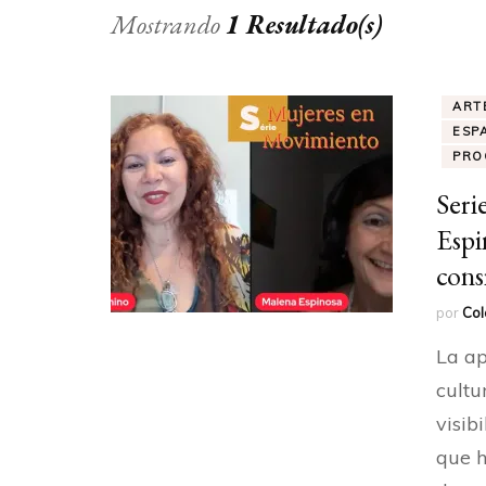
Mostrando
1 Resultado(s)
ART
ESP
PRO
Seri
Espi
cons
por
Col
La ap
cultu
visib
que h