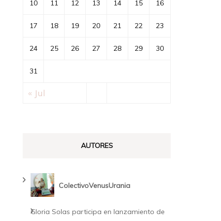
10
11
12
13
14
15
16
17
18
19
20
21
22
23
24
25
26
27
28
29
30
31
« Jul
AUTORES
ColectivoVenusUrania
Gloria Solas participa en lanzamiento de