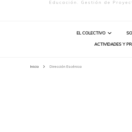
Educación. Gestión de Proyec
EL COLECTIVO
SO
ACTIVIDADES Y P
QUIENES SOMOS
Inicio
Dirección Escénica
PROYECTO «MU
MISIÓN
CREATIVAS & P
CONEXIÓN EUR
SOBRE NOSOTRAS
BRASIL (2020)»
AUTOCUIDADO