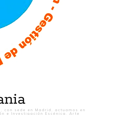
ania
al, con sede en Madrid, actuamos en
ón e Investigación Escénica. Arte