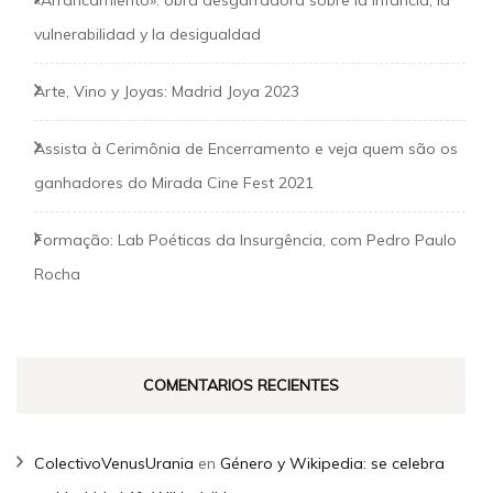
«Arrancamiento»: obra desgarradora sobre la infancia, la
vulnerabilidad y la desigualdad
Arte, Vino y Joyas: Madrid Joya 2023
Assista à Cerimônia de Encerramento e veja quem são os
ganhadores do Mirada Cine Fest 2021
Formação: Lab Poéticas da Insurgência, com Pedro Paulo
Rocha
COMENTARIOS RECIENTES
ColectivoVenusUrania
en
Género y Wikipedia: se celebra