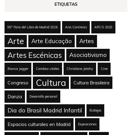
ETIQUETAS
85ª Feria del Libro de Madrid 2026
Ana Contreras
ARCO 2020
Arte
Arte Educação
Artes
Artes Escénicas
Asociativismo
Bianca Jagger
Cambios vitales
Christiane Jatahy
Cine
Cultura
Congreso
Cultura Brasileira
Danza
Desarrollo personal
Dia do Brasil Madrid Infantil
Ecologia
Espacios culturales en Madrid
Exposiciones