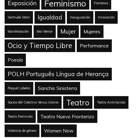
Feminismo
Exposición
Fronteras
Igualdad
Gertrude Stein
Inauguración
Innovación
Mujer
Mujeres
Manifestación
Mar Menor
Ocio y Tiempo Libre
Performance
Poesía
POLH Português Língua de Herança
Sanchis Sinisterra
Raquel Lobelos
Teatro
Socias del Colectivo Venus Urania
Teatro Antirracista
Teatro Nuevo Fronterizo
Teatro Feminista
Women Now
Violencia de género