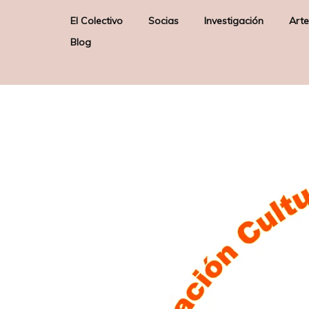
El Colectivo
Socias
Investigación
Arte
Blog
Quienes somos
Elizabeth Firmino Pereira –
Arte & Sociedad
E
Junta Directiva –
Misión
Poética de los Orix
Presidenta
Sobre nosotras
Gloria Solas Gaspar –
Junta Directiva – Secretaria
Liane Katsuki – Socia de
Honor
Raquel Lobelos – Socia de
Honor