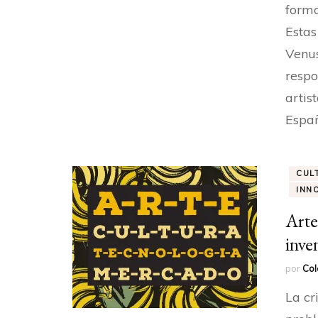
forma
Estas
Venus
respo
artis
Españ
CUL
INN
Arte
inve
por
Col
La cr