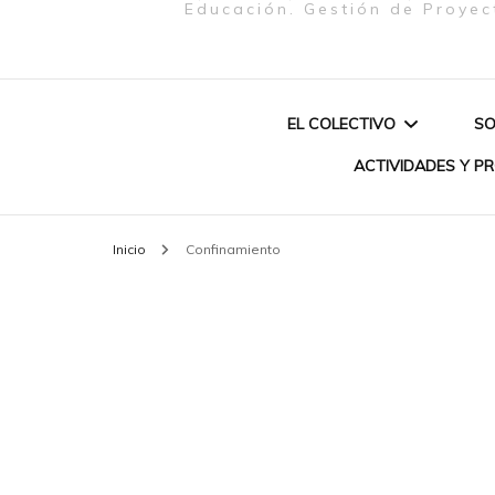
Educación. Gestión de Proyec
EL COLECTIVO
SO
ACTIVIDADES Y P
QUIENES SOMOS
Inicio
Confinamiento
PROYECTO «MU
MISIÓN
CREATIVAS & P
CONEXIÓN EUR
SOBRE NOSOTRAS
BRASIL (2020)»
AUTOCUIDADO