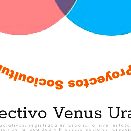
ectivo Venus Ur
ucrativos, registrada en España, a nivel estat
ión de la Igualdad y Proyecto Sociales. Creaci