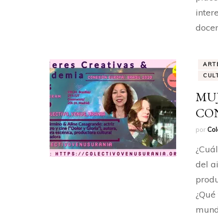
inter
docen
ART
CUL
MUJ
CON
por
Col
¿Cuál
del a
produ
¿Qué 
mundo