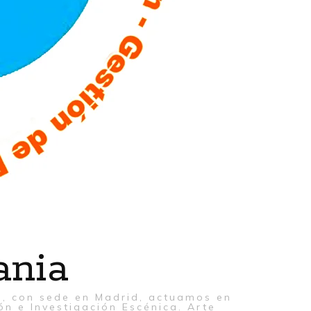
ania
al, con sede en Madrid, actuamos en
ón e Investigación Escénica. Arte