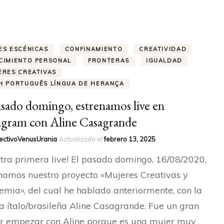
HONOR
RAQUEL LOBELOS – SOCIA
DE HONOR
ES ESCÉNICAS
CONFINAMIENTO
CREATIVIDAD
CIMIENTO PERSONAL
FRONTERAS
IGUALDAD
ERES CREATIVAS
ELISA MAYO – SOCIA
H PORTUGUÊS LÍNGUA DE HERANÇA
asado domingo, estrenamos live en
agram con Aline Casagrande
ectivoVenusUrania
Actualizado el
febrero 13, 2025
tra primera live! El pasado domingo, 16/08/2020,
namos nuestro proyecto «Mujeres Creativas y
mia», del cual he hablado anteriormente, con la
ta ítalo/brasileña Aline Casagrande. Fue un gran
r empezar con Aline porque es una mujer muy