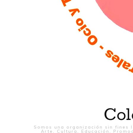
Col
Somos una organización sin fines l
Arte, Cultura, Educación, Promoc