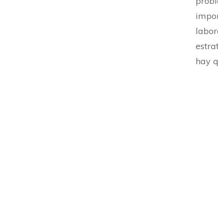
probl
impor
labor
estra
hay q