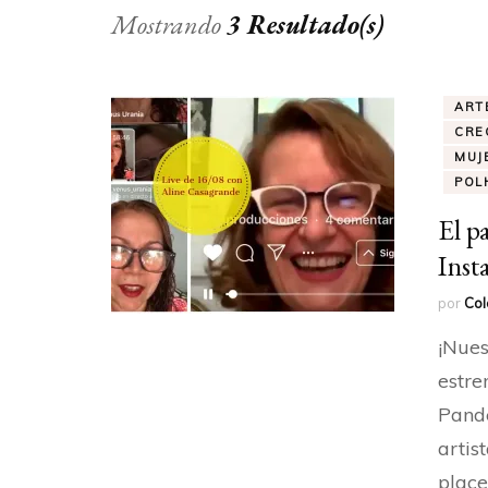
Mostrando
3 Resultado(s)
ART
CRE
MUJ
POL
El p
Inst
por
Col
¡Nues
estre
Pande
artis
place