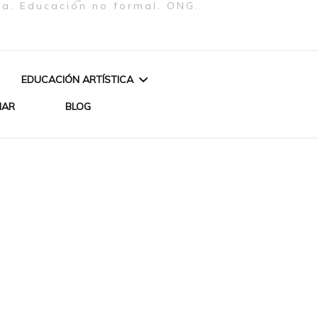
ra. Educación no formal. ONG.
EDUCACIÓN ARTÍSTICA
NAR
BLOG
CURSO: ESCRITURA
«AGUA Y FUEGO»
CREATIVA EN CLAVE
PERFORMANCE Y VÍDEO
FEMENISTA
 LOS ORIXÁS –
DE BETH FIRMINO
REATIVO
CURSO DE INICIACIÓN
CUENTOS Y ENCANTOS
TEATRAL
ZA DE ORIXÁS
DE UN BRASIL AFRICANO
ARTES PLÁSTICAS
IYÁBAS MUJERES DE