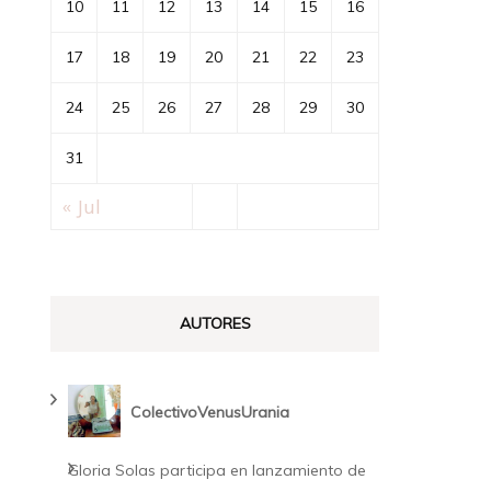
10
11
12
13
14
15
16
17
18
19
20
21
22
23
24
25
26
27
28
29
30
31
« Jul
AUTORES
ColectivoVenusUrania
Gloria Solas participa en lanzamiento de