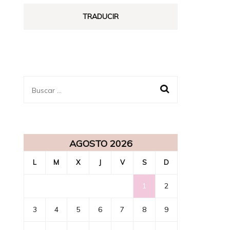
ENSUEÑO
TRADUCIR
Buscar:
AGOSTO 2026
L
M
X
J
V
S
D
1
2
3
4
5
6
7
8
9