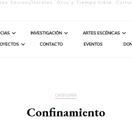
tos Socioculturales. Ocio y Tiempo Libre. Cultu
CIAS
INVESTIGACIÓN
ARTES ESCÉNICAS
ROYECTOS
CONTACTO
EVENTOS
DO
ELIZABETH FIRMINO
ARTE & SOCIEDAD
ESPECTÁCULOS
PEREIRA – JUNTA
JERES
POÉTICA DE LOS ORIXÁS
DIRECTIVA – PRESIDENTA
ANDEMIA-
POÉTICA DE
OPA-
PROCESO C
GLORIA SOLAS GASPAR –
CATEGORÍA
JUNTA DIRECTIVA –
Confinamiento
CURSO DAN
SECRETARIA
LIANE KATSUKI – SOCIA DE