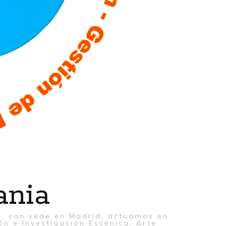
ania
al, con sede en Madrid, actuamos en
ón e Investigación Escénica. Arte