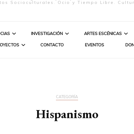
tos Socioculturales. Ocio y Tiempo Libre. Cultu
CIAS
INVESTIGACIÓN
ARTES ESCÉNICAS
ROYECTOS
CONTACTO
EVENTOS
DO
ELIZABETH FIRMINO
ARTE & SOCIEDAD
ESPECTÁCULOS
PEREIRA – JUNTA
JERES
POÉTICA DE LOS ORIXÁS
DIRECTIVA – PRESIDENTA
ANDEMIA-
POÉTICA DE
OPA-
PROCESO C
GLORIA SOLAS GASPAR –
CATEGORÍA
JUNTA DIRECTIVA –
Hispanismo
CURSO DAN
SECRETARIA
LIANE KATSUKI – SOCIA DE