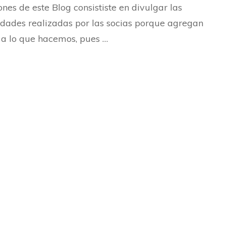
|
ones de este Blog consististe en divulgar las
Pro
idades realizadas por las socias porque agregan
de
con
 a lo que hacemos, pues …
pre
de
tra
en
el
XXX
Co
de
la
SHF
en
Pau
Fra
20