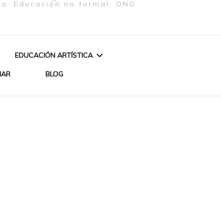
ra. Educación no formal. ONG.
EDUCACIÓN ARTÍSTICA
NAR
BLOG
CURSO: ESCRITURA
«AGUA Y FUEGO»
CREATIVA EN CLAVE
PERFORMANCE Y VÍDEO
FEMENISTA
 LOS ORIXÁS –
DE BETH FIRMINO
REATIVO
CURSO DE INICIACIÓN
CUENTOS Y ENCANTOS
TEATRAL
ZA DE ORIXÁS
DE UN BRASIL AFRICANO
ARTES PLÁSTICAS
IYÁBAS MUJERES DE