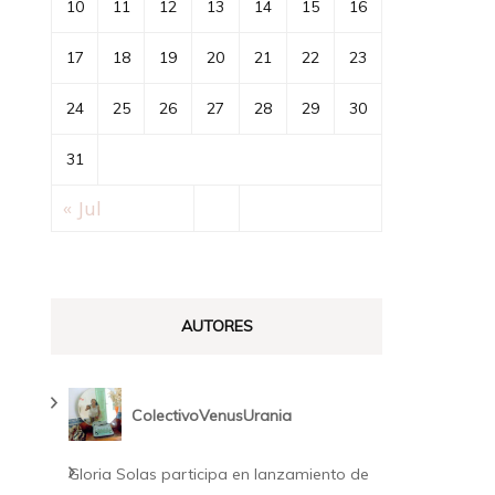
10
11
12
13
14
15
16
ducción
17
18
19
20
21
22
23
ocimiento:
sentación
24
25
26
27
28
29
30
bajo
31
« Jul
IX
ngreso
,
AUTORES
,
ncia
19
ColectivoVenusUrania
Gloria Solas participa en lanzamiento de