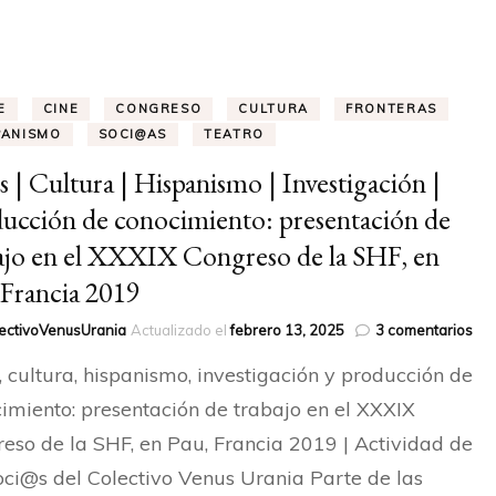
HONOR
RAQUEL LOBELOS – SOCIA
DE HONOR
E
CINE
CONGRESO
CULTURA
FRONTERAS
PANISMO
SOCI@AS
TEATRO
ELISA MAYO – SOCIA
s | Cultura | Hispanismo | Investigación |
ucción de conocimiento: presentación de
ajo en el XXXIX Congreso de la SHF, en
 Francia 2019
en
ectivoVenusUrania
Actualizado el
febrero 13, 2025
3 comentarios
Art
, cultura, hispanismo, investigación y producción de
|
Cul
imiento: presentación de trabajo en el XXXIX
|
eso de la SHF, en Pau, Francia 2019 | Actividad de
His
|
oci@s del Colectivo Venus Urania Parte de las
Inv