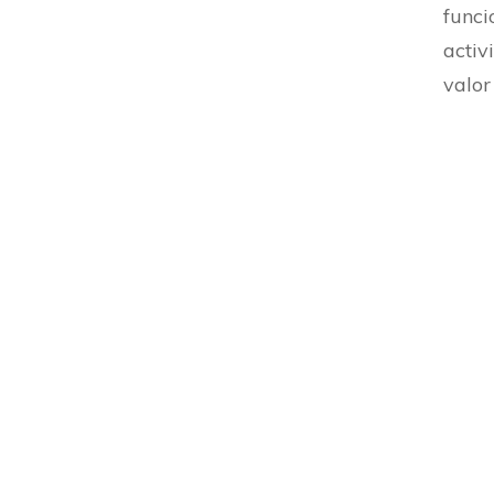
funci
activ
valor