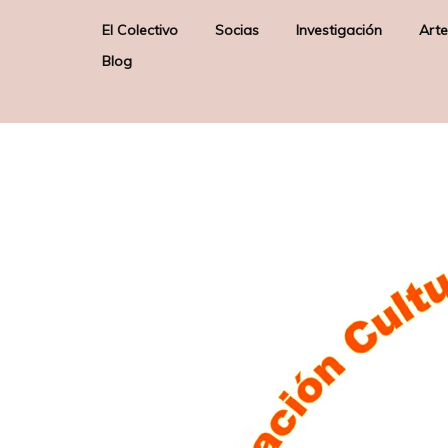
El Colectivo
Socias
Investigación
Arte
Blog
Quienes somos
Elizabeth Firmino Pereira –
Arte & Sociedad
E
Junta Directiva –
Misión
Poética de los Orix
Presidenta
Sobre nosotras
Gloria Solas Gaspar –
Junta Directiva – Secretaria
Liane Katsuki – Socia de
Honor
Raquel Lobelos – Socia de
Honor