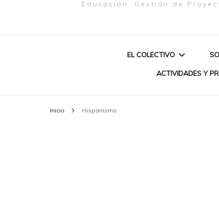
Educación. Gestión de Proyec
EL COLECTIVO
SO
ACTIVIDADES Y P
QUIENES SOMOS
Inicio
Hispanismo
PROYECTO «MU
MISIÓN
CREATIVAS & P
CONEXIÓN EUR
SOBRE NOSOTRAS
BRASIL (2020)»
AUTOCUIDADO