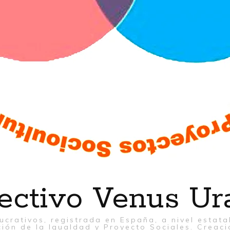
ectivo Venus Ur
ucrativos, registrada en España, a nivel estat
ión de la Igualdad y Proyecto Sociales. Creaci