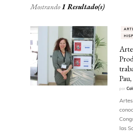
Mostrando
1 Resultado(s)
ART
HIS
Arte
Prod
trab
Pau,
por
Col
Artes
conoc
Congr
las S