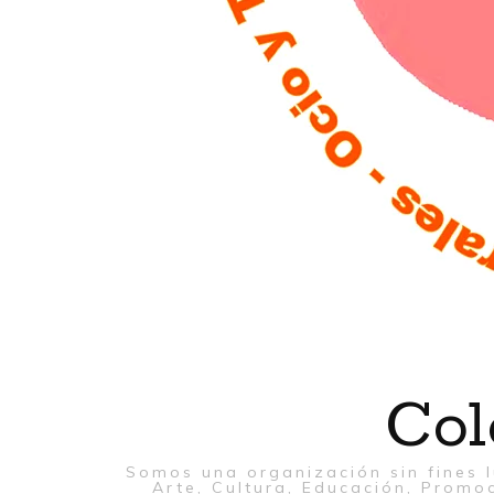
Col
Somos una organización sin fines l
Arte, Cultura, Educación, Promoc