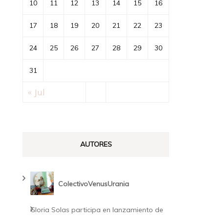
10
11
12
13
14
15
16
17
18
19
20
21
22
23
24
25
26
27
28
29
30
31
« Jul
AUTORES
ColectivoVenusUrania
Gloria Solas participa en lanzamiento de