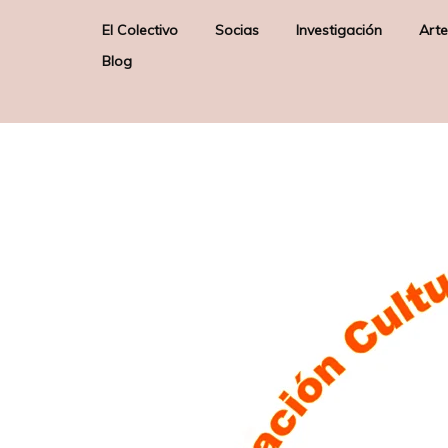
El Colectivo
Socias
Investigación
Arte
Blog
Quienes somos
Elizabeth Firmino Pereira –
Arte & Sociedad
E
Junta Directiva –
Misión
Poética de los Orix
Presidenta
Sobre nosotras
Gloria Solas Gaspar –
Junta Directiva – Secretaria
Liane Katsuki – Socia de
Honor
Raquel Lobelos – Socia de
Honor