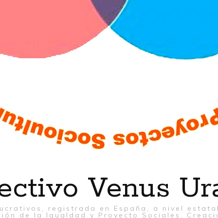
ectivo Venus Ur
ucrativos, registrada en España, a nivel estat
ión de la Igualdad y Proyecto Sociales. Creaci