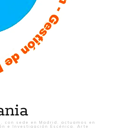
ania
al, con sede en Madrid, actuamos en
ón e Investigación Escénica. Arte