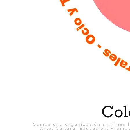
Col
Somos una organización sin fines l
Arte, Cultura, Educación, Promoc