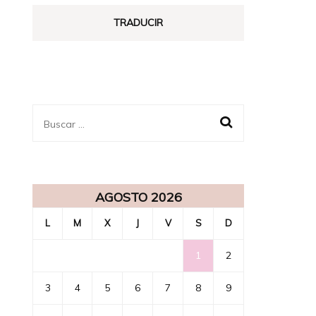
ENSUEÑO
TRADUCIR
Buscar:
AGOSTO 2026
L
M
X
J
V
S
D
1
2
3
4
5
6
7
8
9