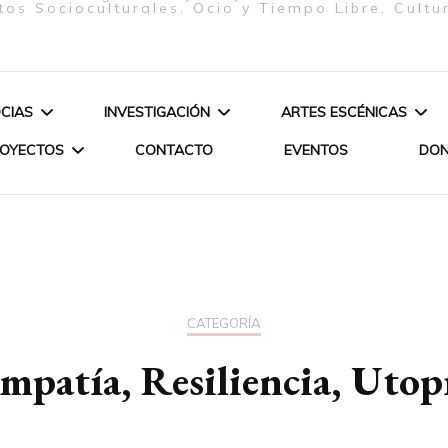
tos Socioculturales. Ocio y Tiempo Libre. Cultu
CIAS
INVESTIGACIÓN
ARTES ESCÉNICAS
ROYECTOS
CONTACTO
EVENTOS
DO
ELIZABETH FIRMINO
ARTE & SOCIEDAD
ESPECTÁCULOS
PEREIRA – JUNTA
JERES
POÉTICA DE LOS ORIXÁS
DIRECTIVA – PRESIDENTA
ANDEMIA-
POÉTICA DE
OPA-
PROCESO C
GLORIA SOLAS GASPAR –
CATEGORÍA
JUNTA DIRECTIVA –
mpatía, Resiliencia, Utop
CURSO DAN
SECRETARIA
LIANE KATSUKI – SOCIA DE