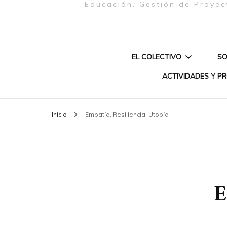
Educación. Gestión de Proyec
EL COLECTIVO
SO
ACTIVIDADES Y P
QUIENES SOMOS
Inicio
Empatía, Resiliencia, Utopía
PROYECTO «MU
MISIÓN
CREATIVAS & P
CONEXIÓN EUR
SOBRE NOSOTRAS
BRASIL (2020)»
E
AUTOCUIDADO