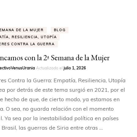
HONOR
RAQUEL LOBELOS – SOCIA
DE HONOR
SEMANA DE LA MUJER
BLOG
TÍA, RESILIENCIA, UTOPÍA
ERES CONTRA LA GUERRA
ELISA MAYO – SOCIA
ncamos con la 2ª Semana de la Mujer
ectivoVenusUrania
Actualizado el
julio 1, 2026
es Contra la Guerra: Empatía, Resiliencia, Utopía
ea por detrás de este tema surgió en 2021, por el
e hecho de que, de cierto modo, ya estamos en
a. O sea, no guarda relación con el momento
l. Ya sea por la inestabilidad política en países
Brasil, las guerras de Siria entre otras …