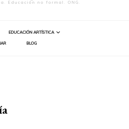
ra. Educación no formal. ONG.
EDUCACIÓN ARTÍSTICA
NAR
BLOG
CURSO: ESCRITURA
«AGUA Y FUEGO»
CREATIVA EN CLAVE
PERFORMANCE Y VÍDEO
FEMENISTA
 LOS ORIXÁS –
DE BETH FIRMINO
REATIVO
CURSO DE INICIACIÓN
CUENTOS Y ENCANTOS
TEATRAL
ía
ZA DE ORIXÁS
DE UN BRASIL AFRICANO
ARTES PLÁSTICAS
IYÁBAS MUJERES DE