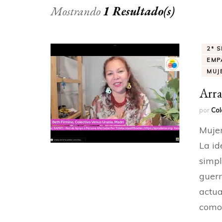
Mostrando
1 Resultado(s)
2ª 
EMPA
MUJ
Arra
por
Col
Mujer
La id
simpl
guerr
actua
como 