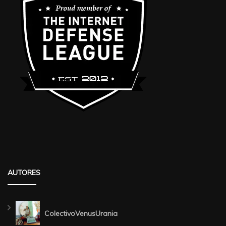
AUTORES
ColectivoVenusUrania