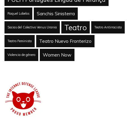
Sanchis Sinisterra
Raquel Lobelos
Teatro
Socias del Colectivo Venus Urania
Teatro Antirracista
Teatro Nuevo Fronterizo
Teatro Feminista
Women Now
Violencia de género