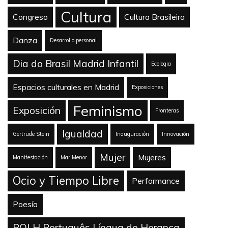
Cultura
Congreso
Cultura Brasileira
Danza
Desarrollo personal
Dia do Brasil Madrid Infantil
Ecologia
Espacios culturales en Madrid
Exposiciones
Feminismo
Exposición
Fronteras
Igualdad
Gertrude Stein
Inauguración
Innovación
Mujer
Mujeres
Manifestación
Mar Menor
Ocio y Tiempo Libre
Performance
Poesía
POLH Português Língua de Herança