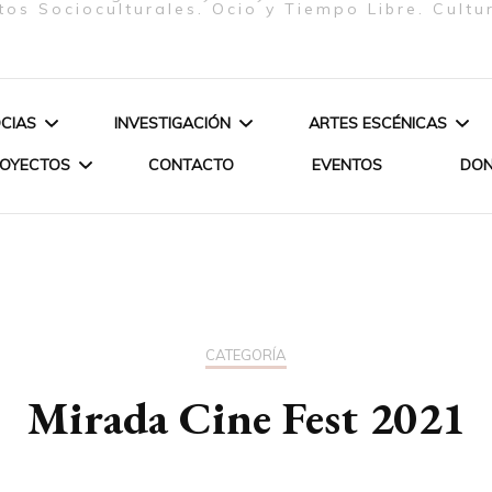
tos Socioculturales. Ocio y Tiempo Libre. Cultu
CIAS
INVESTIGACIÓN
ARTES ESCÉNICAS
ROYECTOS
CONTACTO
EVENTOS
DO
ELIZABETH FIRMINO
ARTE & SOCIEDAD
ESPECTÁCULOS
PEREIRA – JUNTA
JERES
POÉTICA DE LOS ORIXÁS
DIRECTIVA – PRESIDENTA
ANDEMIA-
POÉTICA DE
OPA-
PROCESO C
GLORIA SOLAS GASPAR –
CATEGORÍA
JUNTA DIRECTIVA –
Mirada Cine Fest 2021
CURSO DAN
SECRETARIA
LIANE KATSUKI – SOCIA DE