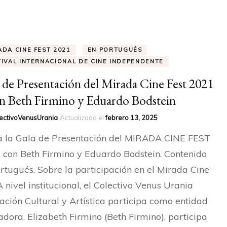
HONOR
RAQUEL LOBELOS – SOCIA
DE HONOR
ADA CINE FEST 2021
EN PORTUGUÉS
TIVAL INTERNACIONAL DE CINE INDEPENDENTE
ELISA MAYO – SOCIA
 de Presentación del Mirada Cine Fest 2021
n Beth Firmino y Eduardo Bodstein
ectivoVenusUrania
Actualizado el
febrero 13, 2025
a la Gala de Presentación del MIRADA CINE FEST
 con Beth Firmino y Eduardo Bodstein. Contenido
rtugués. Sobre la participación en el Mirada Cine
A nivel institucional, el Colectivo Venus Urania
ación Cultural y Artística participa como entidad
dora. Elizabeth Firmino (Beth Firmino), participa