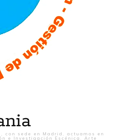
ania
al, con sede en Madrid, actuamos en
ón e Investigación Escénica. Arte