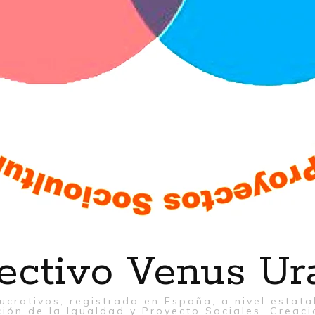
ectivo Venus Ur
ucrativos, registrada en España, a nivel estat
ión de la Igualdad y Proyecto Sociales. Creaci