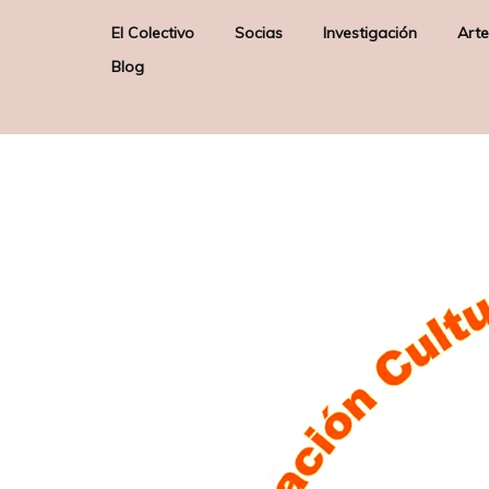
El Colectivo
Socias
Investigación
Arte
Blog
Quienes somos
Elizabeth Firmino Pereira –
Arte & Sociedad
E
Junta Directiva –
Misión
Poética de los Orix
Presidenta
Sobre nosotras
Gloria Solas Gaspar –
Junta Directiva – Secretaria
Liane Katsuki – Socia de
Honor
Raquel Lobelos – Socia de
Honor