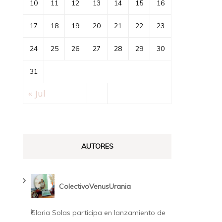
10
11
12
13
14
15
16
17
18
19
20
21
22
23
24
25
26
27
28
29
30
31
« Jul
AUTORES
ColectivoVenusUrania
Gloria Solas participa en lanzamiento de