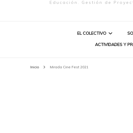
Educación. Gestión de Proyec
EL COLECTIVO
SO
ACTIVIDADES Y P
QUIENES SOMOS
Inicio
Mirada Cine Fest 2021
PROYECTO «MU
MISIÓN
CREATIVAS & P
CONEXIÓN EUR
SOBRE NOSOTRAS
BRASIL (2020)»
AUTOCUIDADO