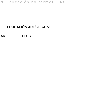
ra. Educación no formal. ONG.
EDUCACIÓN ARTÍSTICA
NAR
BLOG
CURSO: ESCRITURA
«AGUA Y FUEGO»
CREATIVA EN CLAVE
PERFORMANCE Y VÍDEO
FEMENISTA
 LOS ORIXÁS –
DE BETH FIRMINO
REATIVO
CURSO DE INICIACIÓN
CUENTOS Y ENCANTOS
TEATRAL
ZA DE ORIXÁS
DE UN BRASIL AFRICANO
ARTES PLÁSTICAS
IYÁBAS MUJERES DE