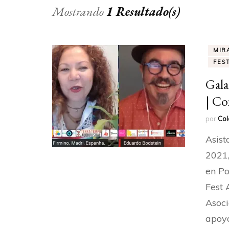
Mostrando
1 Resultado(s)
MIR
FES
Gala
| Co
por
Col
Asist
2021,
en Po
Fest 
Asoci
apoya