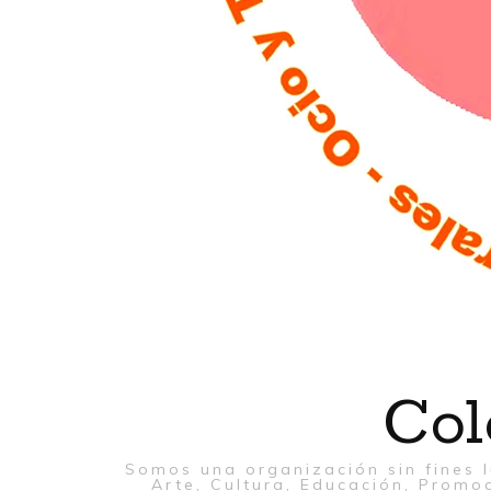
Col
Somos una organización sin fines l
Arte, Cultura, Educación, Promoc