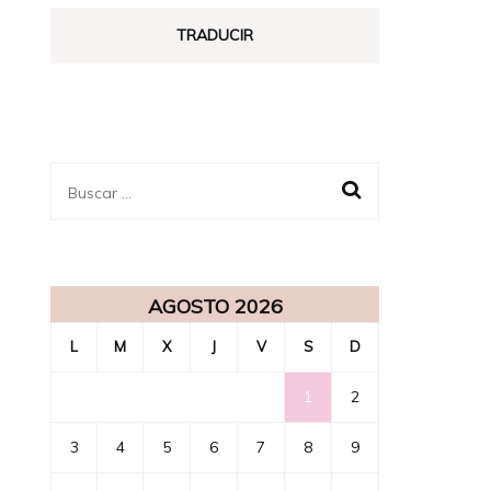
ENSUEÑO
TRADUCIR
Buscar:
AGOSTO 2026
L
M
X
J
V
S
D
1
2
3
4
5
6
7
8
9