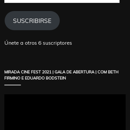
de
correo
electrónico
SUSCRIBIRSE
Únete a otros 6 suscriptores
MIRADA CINE FEST 2021 | GALA DE ABERTURA | COM BETH
FIRMINO E EDUARDO BODSTEIN
Reproductor
de
vídeo