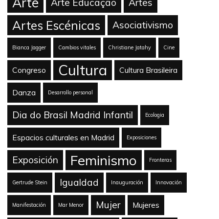
Arte
Arte Educação
Artes
Artes Escénicas
Asociativismo
Bianca Jagger
Cambios vitales
Christiane Jatahy
Cine
Cultura
Congreso
Cultura Brasileira
Danza
Desarrollo personal
Dia do Brasil Madrid Infantil
Ecologia
Espacios culturales en Madrid
Exposiciones
Feminismo
Exposición
Fronteras
Igualdad
Gertrude Stein
Inauguración
Innovación
Mujer
Mujeres
Manifestación
Mar Menor