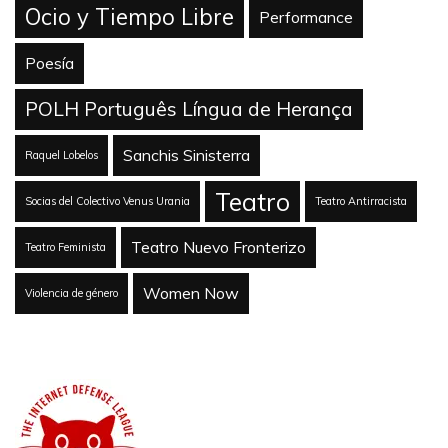
Ocio y Tiempo Libre
Performance
Poesía
POLH Português Língua de Herança
Sanchis Sinisterra
Raquel Lobelos
Teatro
Socias del Colectivo Venus Urania
Teatro Antirracista
Teatro Nuevo Fronterizo
Teatro Feminista
Women Now
Violencia de género