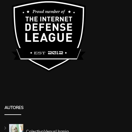
AUTORES
ColectivoVenusUrania