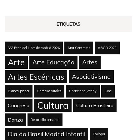
ETIQUETAS
85ª Feria del Libro de Madrid 2026
Ana Contreras
ARCO 2020
Arte
Arte Educação
Artes
Artes Escénicas
Asociativismo
Bianca Jagger
Cambios vitales
Christiane Jatahy
Cine
Cultura
Congreso
Cultura Brasileira
Danza
Desarrollo personal
Dia do Brasil Madrid Infantil
Ecologia