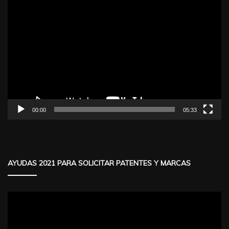
Reproductor
de
vídeo
00:00
05:33
AYUDAS 2021 PARA SOLICITAR PATENTES Y MARCAS
Reproductor
de