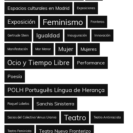
Espacios culturales en Madrid
Exposiciones
Feminismo
Exposición
Fronteras
Igualdad
Gertrude Stein
Inauguración
Innovación
Mujer
Mujeres
Manifestación
Mar Menor
Ocio y Tiempo Libre
Performance
Poesía
POLH Português Língua de Herança
Sanchis Sinisterra
Raquel Lobelos
Teatro
Socias del Colectivo Venus Urania
Teatro Antirracista
Teatro Nuevo Fronterizo
Teatro Feminista