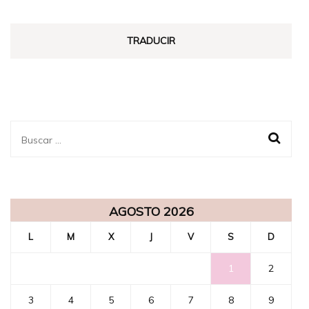
TRADUCIR
Buscar:
AGOSTO 2026
L
M
X
J
V
S
D
1
2
3
4
5
6
7
8
9