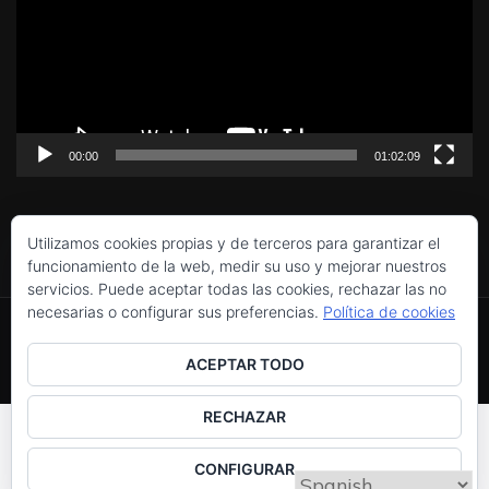
vídeo
00:00
01:02:09
Utilizamos cookies propias y de terceros para garantizar el
funcionamiento de la web, medir su uso y mejorar nuestros
servicios. Puede aceptar todas las cookies, rechazar las no
Política de cookies
necesarias o configurar sus preferencias.
Política de cookies
Utilizamos cookies propias y de terceros para
Copyright © 2016-2026 Colectivo Venus Urania Asociación
Privacidad y cookies: este sitio usa cookies. Si continúas
Cultural y Artística.
mejorar la experiencia de navegación, y ofrecer
ACEPTAR TODO
navegando por él, aceptas su uso.
Aviso legal
, políticas de
privacidad
y
cookies
.
contenidos y publicidad de interés. Al continuar
Para obtener más información, incluido cómo gestionar las
RECHAZAR
con la navegación entendemos que se acepta
cookies, consulta:
Política de cookies
nuestra Política de cookies.
Política de cookies
CONFIGURAR
.