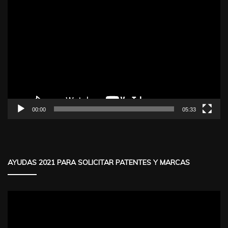
Reproductor
de
vídeo
00:00
05:33
AYUDAS 2021 PARA SOLICITAR PATENTES Y MARCAS
Reproductor
de