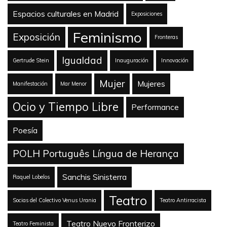
Espacios culturales en Madrid
Exposiciones
Feminismo
Exposición
Fronteras
Igualdad
Gertrude Stein
Inauguración
Innovación
Mujer
Mujeres
Manifestación
Mar Menor
Ocio y Tiempo Libre
Performance
Poesía
POLH Português Língua de Herança
Sanchis Sinisterra
Raquel Lobelos
Teatro
Socias del Colectivo Venus Urania
Teatro Antirracista
Teatro Nuevo Fronterizo
Teatro Feminista