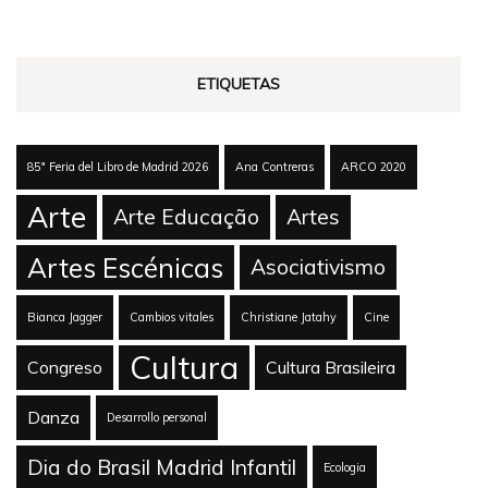
ETIQUETAS
85ª Feria del Libro de Madrid 2026
Ana Contreras
ARCO 2020
Arte
Arte Educação
Artes
Artes Escénicas
Asociativismo
Bianca Jagger
Cambios vitales
Christiane Jatahy
Cine
Cultura
Congreso
Cultura Brasileira
Danza
Desarrollo personal
Dia do Brasil Madrid Infantil
Ecologia