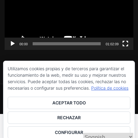
vídeo
00:00
01:02:09
Utilizamos cookies propias y de terceros para garantizar el
funcionamiento de la web, medir su uso y mejorar nuestros
servicios. Puede aceptar todas las cookies, rechazar las no
Política de cookies
necesarias o configurar sus preferencias.
Política de cookies
Utilizamos cookies propias y de terceros para
Copyright © 2016-2026 Colectivo Venus Urania Asociación
Privacidad y cookies: este sitio usa cookies. Si continúas
Cultural y Artística.
mejorar la experiencia de navegación, y ofrecer
ACEPTAR TODO
navegando por él, aceptas su uso.
Aviso legal
, políticas de
privacidad
y
cookies
.
contenidos y publicidad de interés. Al continuar
Para obtener más información, incluido cómo gestionar las
RECHAZAR
con la navegación entendemos que se acepta
cookies, consulta:
Política de cookies
nuestra Política de cookies.
Política de cookies
CONFIGURAR
.