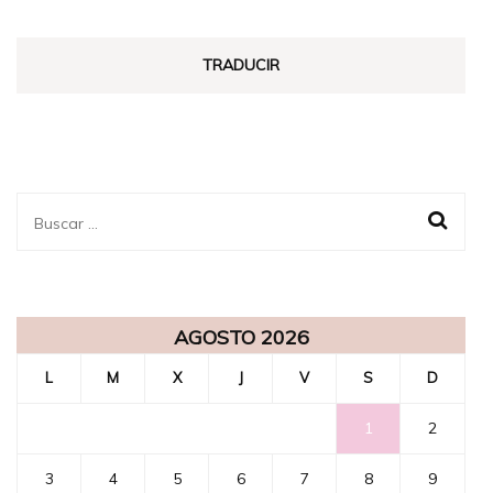
TRADUCIR
Buscar:
AGOSTO 2026
L
M
X
J
V
S
D
1
2
3
4
5
6
7
8
9