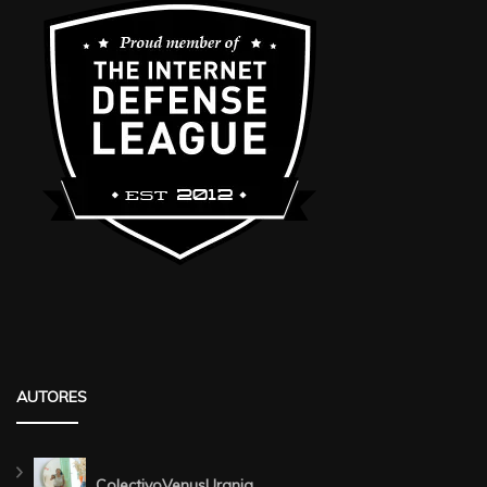
AUTORES
ColectivoVenusUrania