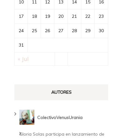
10
11
12
13
14
15
16
17
18
19
20
21
22
23
24
25
26
27
28
29
30
31
« Jul
AUTORES
ColectivoVenusUrania
Gloria Solas participa en lanzamiento de