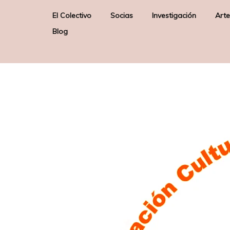
El Colectivo
Socias
Investigación
Arte
Blog
Quienes somos
Elizabeth Firmino Pereira –
Arte & Sociedad
E
Junta Directiva –
Misión
Poética de los Orix
Presidenta
Sobre nosotras
Gloria Solas Gaspar –
Junta Directiva – Secretaria
Liane Katsuki – Socia de
Honor
Raquel Lobelos – Socia de
Honor