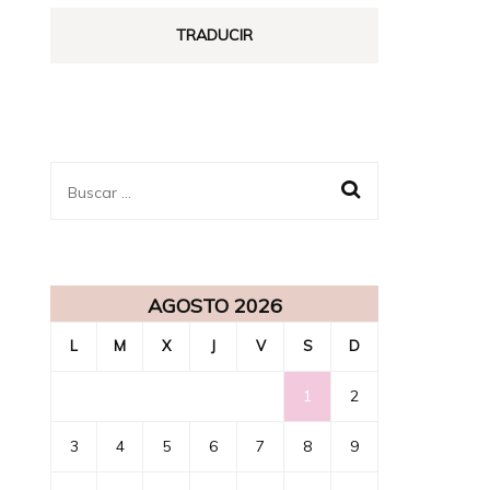
ENSUEÑO
TRADUCIR
Buscar:
AGOSTO 2026
L
M
X
J
V
S
D
1
2
3
4
5
6
7
8
9