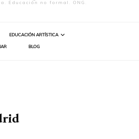
ra. Educación no formal. ONG.
EDUCACIÓN ARTÍSTICA
NAR
BLOG
CURSO: ESCRITURA
«AGUA Y FUEGO»
CREATIVA EN CLAVE
PERFORMANCE Y VÍDEO
FEMENISTA
 LOS ORIXÁS –
DE BETH FIRMINO
REATIVO
CURSO DE INICIACIÓN
CUENTOS Y ENCANTOS
TEATRAL
drid
ZA DE ORIXÁS
DE UN BRASIL AFRICANO
ARTES PLÁSTICAS
IYÁBAS MUJERES DE