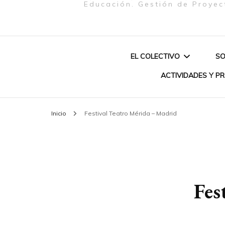
Educación. Gestión de Proyec
EL COLECTIVO
SO
ACTIVIDADES Y P
QUIENES SOMOS
Inicio
Festival Teatro Mérida – Madrid
PROYECTO «MU
MISIÓN
CREATIVAS & P
CONEXIÓN EUR
SOBRE NOSOTRAS
BRASIL (2020)»
Fes
AUTOCUIDADO