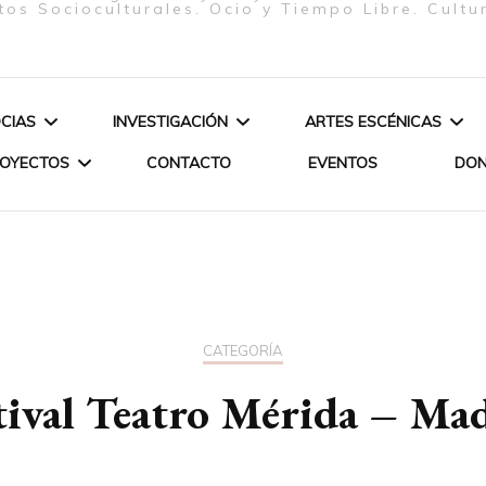
tos Socioculturales. Ocio y Tiempo Libre. Cultu
CIAS
INVESTIGACIÓN
ARTES ESCÉNICAS
ROYECTOS
CONTACTO
EVENTOS
DO
ELIZABETH FIRMINO
ARTE & SOCIEDAD
ESPECTÁCULOS
PEREIRA – JUNTA
JERES
POÉTICA DE LOS ORIXÁS
DIRECTIVA – PRESIDENTA
ANDEMIA-
POÉTICA DE
OPA-
PROCESO C
GLORIA SOLAS GASPAR –
CATEGORÍA
JUNTA DIRECTIVA –
tival Teatro Mérida – Ma
CURSO DAN
SECRETARIA
LIANE KATSUKI – SOCIA DE