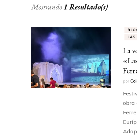
Mostrando
1 Resultado(s)
BLO
LAS
La v
«Las
Ferr
por
Col
Festi
obra 
Ferre
Eurípi
Adapt