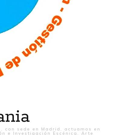
ania
al, con sede en Madrid, actuamos en
ón e Investigación Escénica. Arte