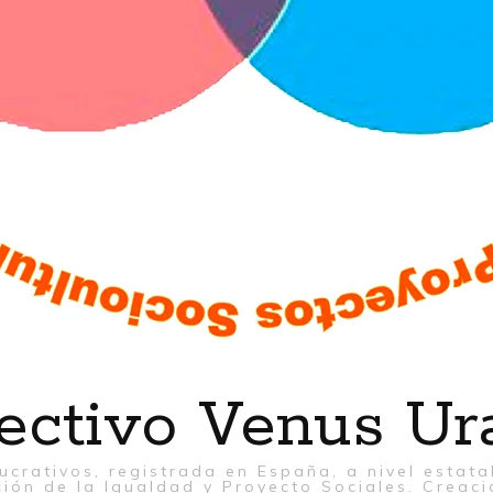
ectivo Venus Ur
ucrativos, registrada en España, a nivel estat
ión de la Igualdad y Proyecto Sociales. Creaci