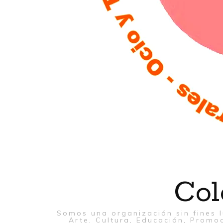
Col
Somos una organización sin fines l
Arte, Cultura, Educación, Promoc