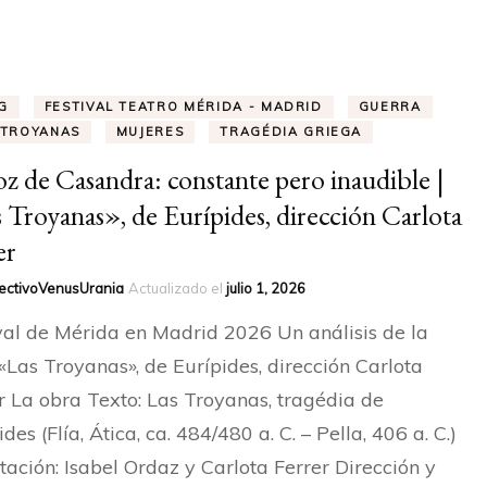
HONOR
RAQUEL LOBELOS – SOCIA
DE HONOR
G
FESTIVAL TEATRO MÉRIDA - MADRID
GUERRA
 TROYANAS
MUJERES
TRAGÉDIA GRIEGA
ELISA MAYO – SOCIA
oz de Casandra: constante pero inaudible |
 Troyanas», de Eurípides, dirección Carlota
er
ectivoVenusUrania
Actualizado el
julio 1, 2026
val de Mérida en Madrid 2026 Un análisis de la
«Las Troyanas», de Eurípides, dirección Carlota
r La obra Texto: Las Troyanas, tragédia de
des (Flía, Ática, ca. 484/480 a. C. – Pella, 406 a. C.)
ación: Isabel Ordaz y Carlota Ferrer Dirección y