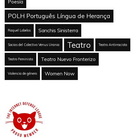
Poesía
POLH Português Língua de Herança
Sanchis Sinisterra
Raquel Lobelos
Teatro
Socias del Colectivo Venus Urania
Teatro Antirracista
Teatro Nuevo Fronterizo
Teatro Feminista
Women Now
Violencia de género