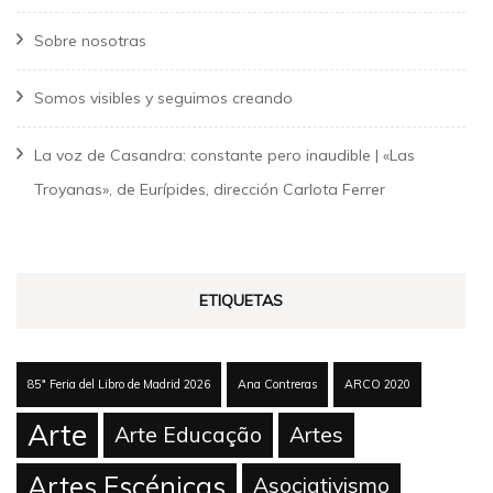
Sobre nosotras
Somos visibles y seguimos creando
La voz de Casandra: constante pero inaudible | «Las
Troyanas», de Eurípides, dirección Carlota Ferrer
ETIQUETAS
85ª Feria del Libro de Madrid 2026
Ana Contreras
ARCO 2020
Arte
Arte Educação
Artes
Artes Escénicas
Asociativismo