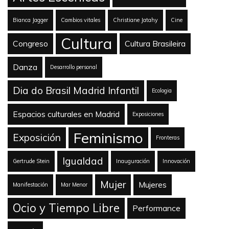
Bianca Jagger
Cambios vitales
Christiane Jatahy
Cine
Cultura
Congreso
Cultura Brasileira
Danza
Desarrollo personal
Dia do Brasil Madrid Infantil
Ecologia
Espacios culturales en Madrid
Exposiciones
Feminismo
Exposición
Fronteras
Igualdad
Gertrude Stein
Inauguración
Innovación
Mujer
Mujeres
Manifestación
Mar Menor
Ocio y Tiempo Libre
Performance