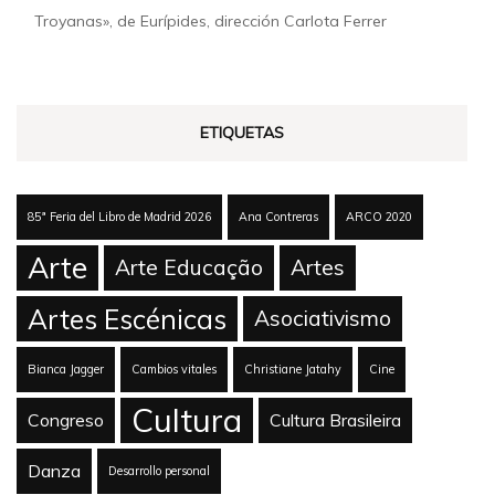
Troyanas», de Eurípides, dirección Carlota Ferrer
ETIQUETAS
85ª Feria del Libro de Madrid 2026
Ana Contreras
ARCO 2020
Arte
Arte Educação
Artes
Artes Escénicas
Asociativismo
Bianca Jagger
Cambios vitales
Christiane Jatahy
Cine
Cultura
Congreso
Cultura Brasileira
Danza
Desarrollo personal