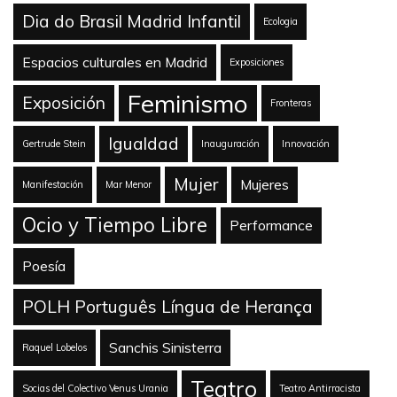
Dia do Brasil Madrid Infantil
Ecologia
Espacios culturales en Madrid
Exposiciones
Feminismo
Exposición
Fronteras
Igualdad
Gertrude Stein
Inauguración
Innovación
Mujer
Mujeres
Manifestación
Mar Menor
Ocio y Tiempo Libre
Performance
Poesía
POLH Português Língua de Herança
Sanchis Sinisterra
Raquel Lobelos
Teatro
Socias del Colectivo Venus Urania
Teatro Antirracista