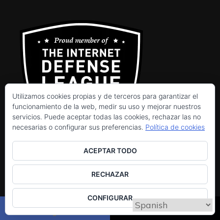
Utilizamos cookies propias y de terceros para garantizar el
funcionamiento de la web, medir su uso y mejorar nuestros
servicios. Puede aceptar todas las cookies, rechazar las no
Política de cookies
necesarias o configurar sus preferencias.
Política de cookies
Utilizamos cookies propias y de terceros para
Privacidad y cookies: este sitio usa cookies. Si continúas
mejorar la experiencia de navegación, y ofrecer
ACEPTAR TODO
navegando por él, aceptas su uso.
contenidos y publicidad de interés. Al continuar
Para obtener más información, incluido cómo gestionar las
RECHAZAR
con la navegación entendemos que se acepta
cookies, consulta:
Política de cookies
nuestra Política de cookies.
Política de cookies
CONFIGURAR
AUTORES
.