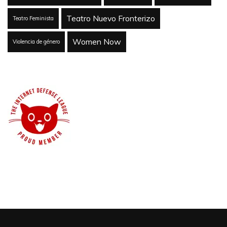
Teatro Nuevo Fronterizo
Teatro Feminista
Women Now
Violencia de género